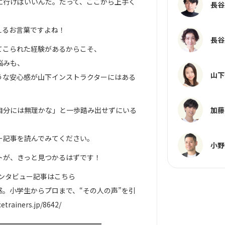
に行けばいいんだ。だって、ここから上手く
長谷
えるお言葉ですよね！
長谷
てこられた経験があるからこそ、
悩みも、
山下
うな安心感が山下インストラクターにはある
加藤
自分には無理かな」と一歩踏み出せずにいる
ー記事を読んでみてください。
小野
トが、きっと見つかるはずです！
ンタビュー記事はこちら
。小学生からプロまで、“その人の声”を引
rainers.jp/8642/
━━━━━━━━━━━━━━━