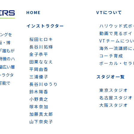
HOME
VTについて
インストラクター
ハリウッド式ボ
動画で見るボイ
ニングを
桜田ヒロキ
VTチームにつ
阪・博
長谷川拓輝
海外一流講師に
「誰もが
金子恭平
コーチ育成
特徴のハ
田栗ななえ
ボーカル・セラ
幅広い層
平岡由香
トラクタ
三浦優子
スタジオ一覧
可能で
長谷川ゆうり
東京スタジオ
鈴木陽香
名古屋スタジオ
小野貴之
大阪スタジオ
塚本奈加
加藤真太郎
山下奈央子