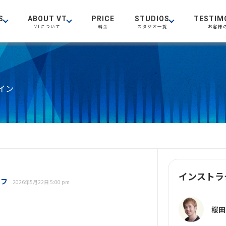
S
ABOUT VT
PRICE
STUDIOS
TESTIM
VTについて
料金
スタジオ一覧
お客様
イン
インストラ
ッフ
2026年5月22日 5:00 pm
桜田