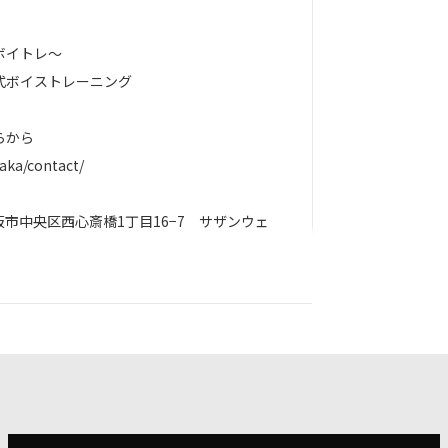
ボイトレ～
式ボイストレーニング
らから
saka/contact/
市中央区西心斎橋1丁目16−7 サザンウェ