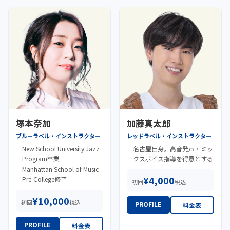
塚本奈加
加藤真太郎
ブルーラベル・インストラクター
レッドラベル・インストラクター
New School University Jazz
名古屋出身。高音発声・ミッ
Program卒業
クスボイス指導を得意とする
Manhattan School of Music
¥4,000
Pre-College修了
初回
税込
¥10,000
初回
税込
PROFILE
料金表
PROFILE
料金表