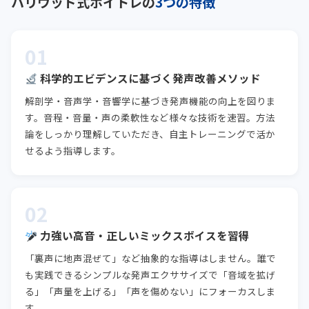
ハリウッド式ボイトレの
3つの特徴
01
科学的エビデンスに基づく発声改善メソッド
解剖学・音声学・音響学に基づき発声機能の向上を図りま
す。音程・音量・声の柔軟性など様々な技術を速習。方法
論をしっかり理解していただき、自主トレーニングで活か
せるよう指導します。
02
力強い高音・正しいミックスボイスを習得
「裏声に地声混ぜて」など抽象的な指導はしません。誰で
も実践できるシンプルな発声エクササイズで「音域を拡げ
る」「声量を上げる」「声を傷めない」にフォーカスしま
す。