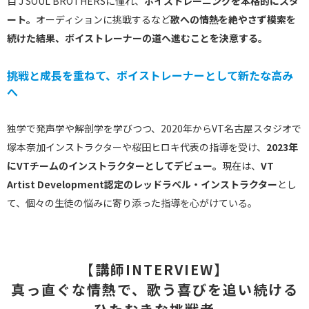
目 J SOUL BROTHERSに憧れ、
ボイストレーニングを本格的にスタ
ート。
オーディションに挑戦するなど
歌への情熱を絶やさず模索を
続けた結果、ボイストレーナーの道へ進むことを決意する。
挑戦と成長を重ねて、ボイストレーナーとして新たな高み
へ
独学で発声学や解剖学を学びつつ、2020年からVT名古屋スタジオで
塚本奈加インストラクターや桜田ヒロキ代表の指導を受け、
2023年
にVTチームのインストラクターとしてデビュー。
現在は、
VT
Artist Development認定のレッドラベル・インストラクター
とし
て、個々の生徒の悩みに寄り添った指導を心がけている。
【講師INTERVIEW】
真っ直ぐな情熱で、歌う喜びを追い続ける