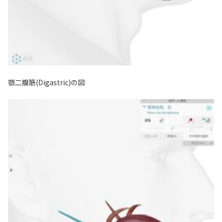
顎二腹筋(Digastric)の図