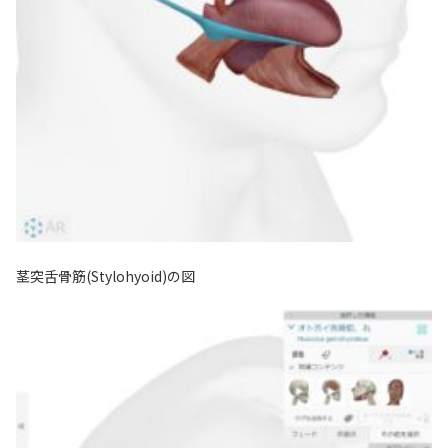
茎突舌骨筋(Stylohyoid)の図