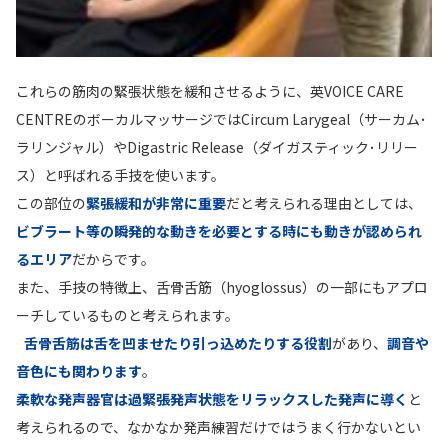
これらの筋肉の緊張状態を緩和させるように、英VOICE CARE
CENTREのボーカルマッサージではCircum Larygeal（サーカム･
ラリンジャル）やDigastric Release（ダイガスティック･リリー
ス）と呼ばれる手技を使います。
この部位の
緊張緩和が非常に重要
だと考えられる理由としては、
ビブラート等の瞬発的な動きを必要とする時にも動きが認められ
るエリア
だからです。
また、手技の特徴上、舌骨舌筋（hyoglossus）の一部にもアプロ
ーチしているものと考えられます。
舌骨舌筋は舌を凹ませたり引っ込めたりする役割
があり、
調音や
音色にも関わります
。
柔軟な発声器官は過緊張発声状態をリラックスした発声に導く
と
考えられるので、なかなか発声練習だけではうまく行かないとい