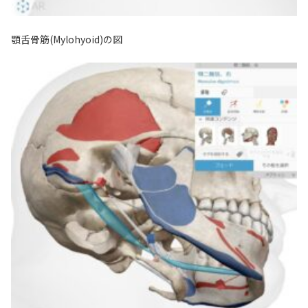
顎舌骨筋(Mylohyoid)の図