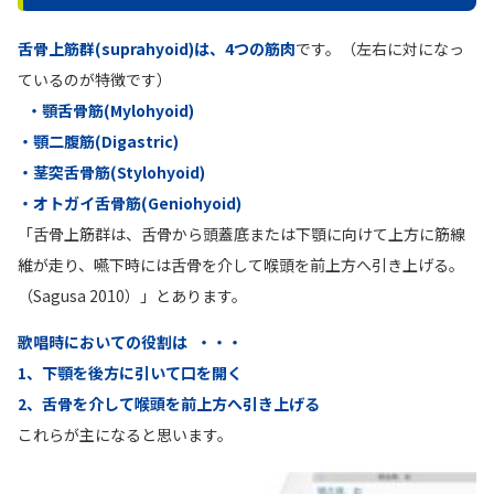
舌骨上筋群(suprahyoid)は、4つの筋肉
です。（左右に対になっ
ているのが特徴です）
・顎舌骨筋(Mylohyoid)
・顎二腹筋(Digastric)
・茎突舌骨筋(Stylohyoid)
・オトガイ舌骨筋(Geniohyoid)
「舌骨上筋群は、舌骨から頭蓋底または下顎に向けて上方に筋線
維が走り、嚥下時には舌骨を介して喉頭を前上方へ引き上げる。
（Sagusa 2010）」とあります。
歌唱時においての役割は ・・・
1、下顎を後方に引いて口を開く
2、舌骨を介して喉頭を前上方へ引き上げる
これらが主になると思います。