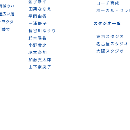
金子恭平
コーチ育成
特徴のハ
田栗ななえ
ボーカル・セラ
幅広い層
平岡由香
トラクタ
三浦優子
スタジオ一覧
可能で
長谷川ゆうり
東京スタジオ
鈴木陽香
名古屋スタジオ
小野貴之
大阪スタジオ
塚本奈加
加藤真太郎
山下奈央子