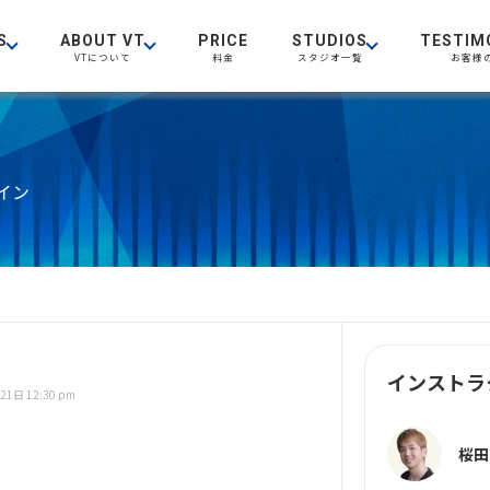
S
ABOUT VT
PRICE
STUDIOS
TESTIM
VTについて
料金
スタジオ一覧
お客様
イン
インストラ
21日 12:30 pm
桜田