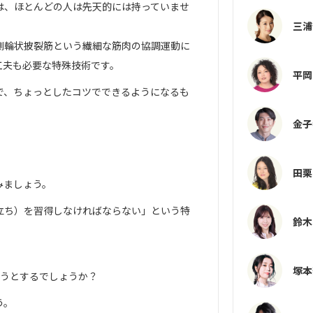
は、ほとんどの人は先天的には持っていませ
三浦
側輪状披裂筋という繊細な筋肉の協調運動に
工夫も必要な特殊技術です。
平岡
で、ちょっとしたコツでできるようになるも
金子
田栗
みましょう。
立ち）を習得しなければならない」という特
鈴木
。
塚本
ようとするでしょうか？
う。