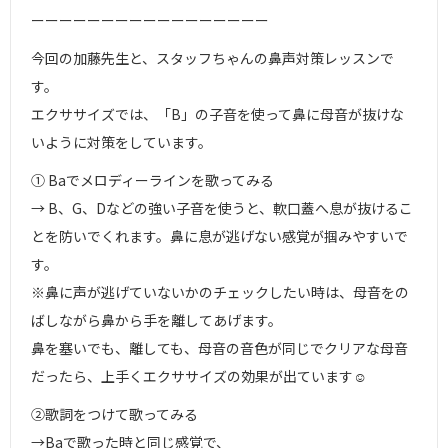
ーーーーーーーーーーーーーーーーー
今回の加藤先生と、スタッフちゃんの鼻声対策レッスンで
す。
エクササイズでは、「B」の子音を使って鼻に母音が抜けな
いように対策をしています。
① Baでメロディーラインを歌ってみる
→ B、G、Dなどの強い子音を使うと、軟口蓋へ息が抜けるこ
とを防いでくれます。鼻に息が逃げない感覚が掴みやすいで
す。
※鼻に声が逃げていないかのチェックしたい時は、母音をの
ばしながら鼻から手を離してあげます。
鼻を塞いでも、離しても、母音の音色が同じでクリアな母音
だったら、上手くエクササイズの効果が出ています☺︎
②歌詞をつけて歌ってみる
→Baで歌った時と同じ感覚で、