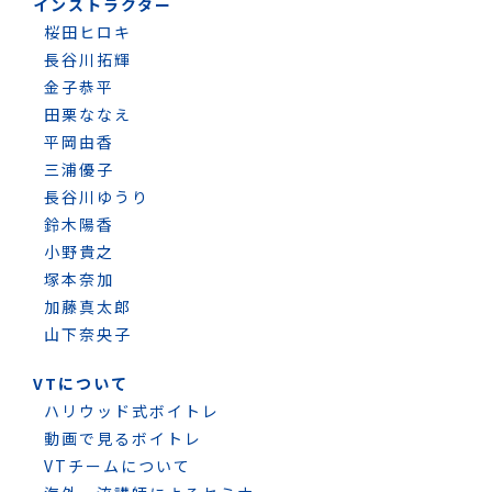
インストラクター
桜田ヒロキ
長谷川拓輝
金子恭平
田栗ななえ
平岡由香
三浦優子
長谷川ゆうり
鈴木陽香
小野貴之
塚本奈加
加藤真太郎
山下奈央子
VTについて
ハリウッド式ボイトレ
動画で見るボイトレ
VTチームについて