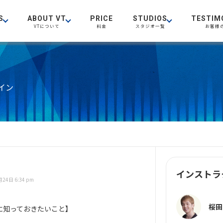
S
ABOUT VT
PRICE
STUDIOS
TESTIM
VTについて
料金
スタジオ一覧
お客様
イン
インストラ
24日 6:34 pm
桜田
に知っておきたいこと】