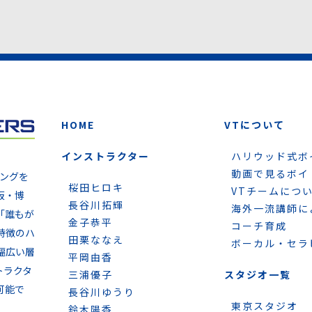
HOME
VTについて
インストラクター
ハリウッド式ボ
動画で見るボイ
ニングを
桜田ヒロキ
VTチームにつ
阪・博
長谷川拓輝
海外一流講師に
「誰もが
金子恭平
コーチ育成
特徴のハ
田栗ななえ
ボーカル・セラ
幅広い層
平岡由香
トラクタ
三浦優子
スタジオ一覧
可能で
長谷川ゆうり
東京スタジオ
鈴木陽香