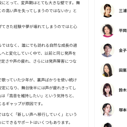
役にとって、変声期はとても大きな壁です。舞
三浦
この高い声を失ってしまうのではないか」と
げてきた経験や夢が壊れてしまうのではと心
平岡
ルではなく、誰にでも訪れる自然な成長の過
金子
人へと変化していく中で、以前と同じ発声を
安定さや声の疲れ、さらには発声障害につな
。
田栗
で歌っていた少年が、裏声ばかりを使い続け
安定になり、舞台後半には声が疲れきってし
鈴木
れは「高音を維持したい」という気持ちと、
じるギャップが原因です。
塚本
ではなく「新しい声へ移行していく」という
めにできるサポートはいくつもあります。