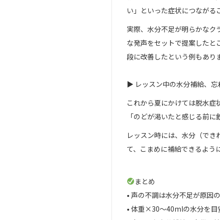
い」といった症状につながる
実際、水分不足が明らかなク
な発声をセットで提案したと
段に改善したという例もあり
▶︎ レッスン中の水分補給、
これから夏にかけては脱水症
「のどが渇いたと感じる前に
レッスン時には、水分（でき
て、こまめに補給できるよう
まとめ
• 声の不調は水分不足が原因
• 体重×30〜40mlの水分を