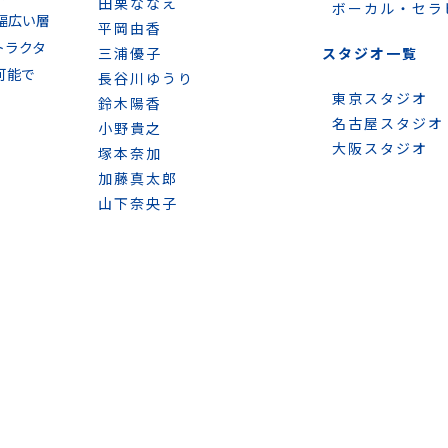
田栗ななえ
ボーカル・セラ
幅広い層
平岡由香
トラクタ
三浦優子
スタジオ一覧
可能で
長谷川ゆうり
東京スタジオ
鈴木陽香
名古屋スタジオ
小野貴之
大阪スタジオ
塚本奈加
加藤真太郎
山下奈央子