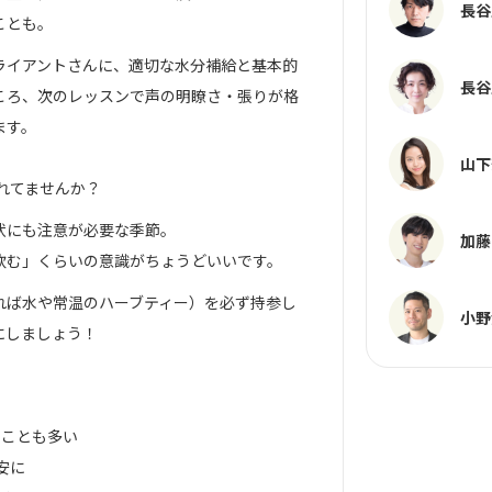
長谷
ことも。
ライアントさんに、適切な水分補給と基本的
長谷
ころ、次のレッスンで声の明瞭さ・張りが格
ます。
山下
忘れてませんか？
状にも注意が必要な季節。
加藤
飲む」くらいの意識がちょうどいいです。
れば水や常温のハーブティー）を必ず持参し
小野
にしましょう！
のことも多い
目安に