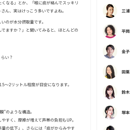
たくなる」とか、「喉に痰が絡んでスッキリ
三浦
トさん、実はけっこう多いですよね。
しいのが水分摂取量です。
んでますか？」と聞いてみると、ほとんどの
平岡
。
金子
くらい？
田栗
1.5〜2リットル程度が目安になります。
鈴木
膜”のような構造。
塚本
しやすく、摩擦が増えて声帯の負担もUP。
声量の低下」、さらには「痰がからみやす