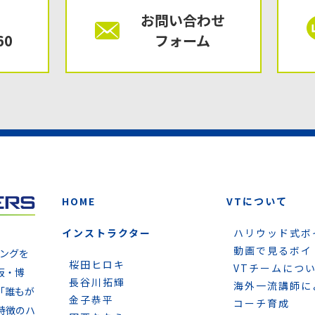
お問い合わせ
60
フォーム
HOME
VTについて
インストラクター
ハリウッド式ボ
動画で見るボイ
ニングを
桜田ヒロキ
VTチームにつ
阪・博
長谷川拓輝
海外一流講師に
「誰もが
金子恭平
コーチ育成
特徴のハ