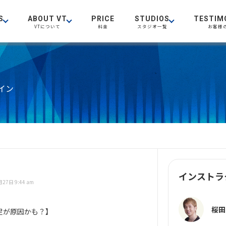
S
ABOUT VT
PRICE
STUDIOS
TESTIM
VTについて
料金
スタジオ一覧
お客様
イン
インストラ
27日 9:44 am
桜田
足が原因かも？】