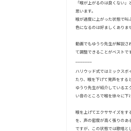
「喉が上がるのは良くない」
思います。
喉が過度に上がった状態で叫
色になるのは好ましくありま
動画でもゆうり先生が解説さ
て調整できることがベストで
_______
ハリウッド式ではミックスボ
たり、喉を下げて発声をする
ゆうり先生が紹介しているエ
い音のところで喉を徐々に下
喉を上げてエクササイズをす
を、声の密度が高く張りのあ
ですが、この状態では歌唱と