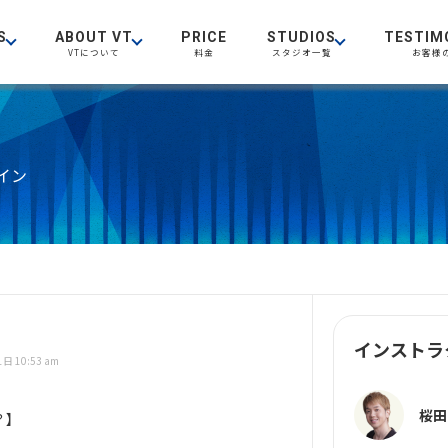
S
ABOUT VT
PRICE
STUDIOS
TESTIM
VTについて
料金
スタジオ一覧
お客様
イン
インストラ
日 10:53 am
桜田
？】