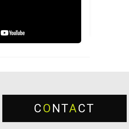
C
O
NT
A
CT