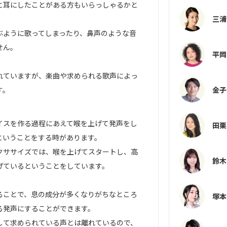
と耳にしたことがある方もいらっしゃるかと
三浦
ぶように歌ってしまったり、鼻声のような音
せん。
平岡
れていますが、楽曲や求められる歌声によっ
金子
す。
イスを作る過程にあえて喉を上げて発声をし
田栗
ということをする時があります。
クササイズでは、喉を上げてスタートし、高
鈴木
げているということをしています。
ることで、息の成分が多くなりがちなところ
塚本
る発声にすることができます。
して求められている声とは離れているので、