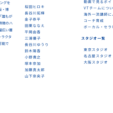
動画で見るボイ
ニングを
桜田ヒロキ
VTチームにつ
阪・博
長谷川拓輝
海外一流講師に
「誰もが
金子恭平
コーチ育成
特徴のハ
田栗ななえ
ボーカル・セラ
幅広い層
平岡由香
トラクタ
三浦優子
スタジオ一覧
可能で
長谷川ゆうり
東京スタジオ
鈴木陽香
名古屋スタジオ
小野貴之
大阪スタジオ
塚本奈加
加藤真太郎
山下奈央子