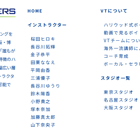
HOME
VTについて
インストラクター
ハリウッド式ボ
動画で見るボイ
ニングを
桜田ヒロキ
VTチームにつ
阪・博
長谷川拓輝
海外一流講師に
「誰もが
金子恭平
コーチ育成
特徴のハ
田栗ななえ
ボーカル・セラ
幅広い層
平岡由香
トラクタ
三浦優子
スタジオ一覧
可能で
長谷川ゆうり
東京スタジオ
鈴木陽香
名古屋スタジオ
小野貴之
大阪スタジオ
塚本奈加
加藤真太郎
山下奈央子