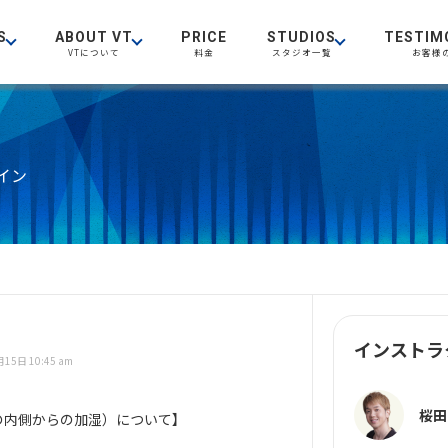
S
ABOUT VT
PRICE
STUDIOS
TESTIM
VTについて
料金
スタジオ一覧
お客様
イン
インストラ
15日 10:45 am
桜田
n（身体の内側からの加湿）について】