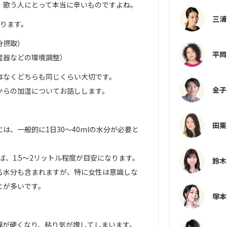
、歌う人にとって本当に辛いものですよね。
三浦
あります。
分摂取）
平岡
加湿器などの環境調整）
はなくどちらも同じくらい大切です。
金子
からの加湿についてお話しします。
田栗
は、一般的に1日30〜40mlの水分が必要と
ば、1.5〜2リットル程度が目安になります。
鈴木
る水分も含まれますが、特に女性は意識しな
とが多いです。
塚本
膜が硬くなり、粘り気が増してしまいます。