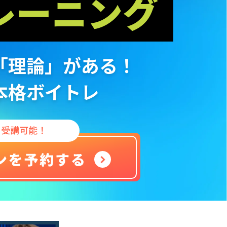
レーニング
「理論」がある！
本格ボイトレ