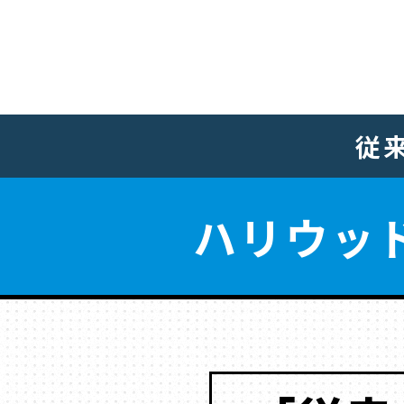
従
ハリウッ