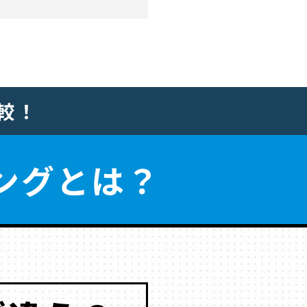
較！
ング
とは？