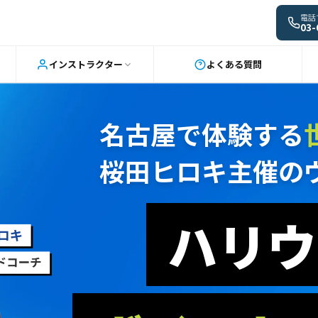
電話
03-
インストラクター
よくある質問
名古屋で体験する
桜田ヒロキ主催の
ハリウ