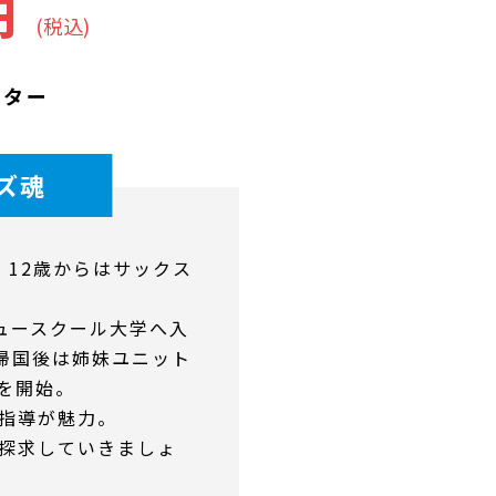
0円
(税込)
クター
ズ魂
、12歳からはサックス
ニュースクール大学へ入
 帰国後は姉妹ユニット
動を開始。
指導が魅力。
探求していきましょ