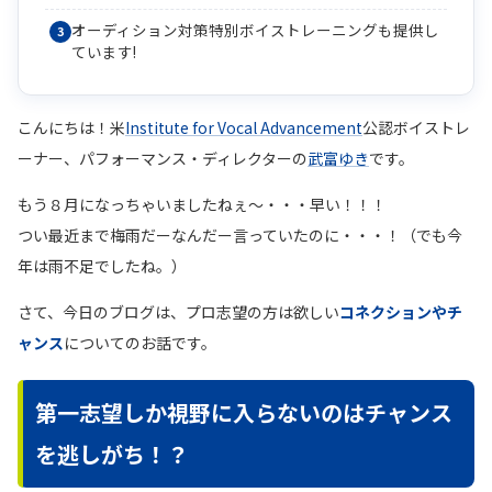
オーディション対策特別ボイストレーニングも提供し
ています!
こんにちは！米
Institute for Vocal Advancement
公認ボイストレ
ーナー、パフォーマンス・ディレクターの
武富ゆき
です。
もう８月になっちゃいましたねぇ〜・・・早い！！！
つい最近まで梅雨だーなんだー言っていたのに・・・！（でも今
年は雨不足でしたね。）
さて、今日のブログは、プロ志望の方は欲しい
コネクションやチ
ャンス
についてのお話です。
第一志望しか視野に入らないのはチャンス
を逃しがち！？