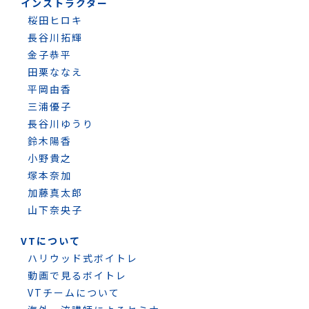
インストラクター
桜田ヒロキ
長谷川拓輝
金子恭平
田栗ななえ
平岡由香
三浦優子
長谷川ゆうり
鈴木陽香
小野貴之
塚本奈加
加藤真太郎
山下奈央子
VTについて
ハリウッド式ボイトレ
動画で見るボイトレ
VTチームについて