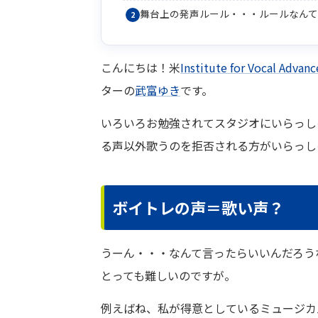
舞台上の発声ルール・・・ルールなん
こんにちは！米
Institute for Vocal Advan
ターの
武富ゆき
です。
いろいろお勉強されてスタジオにいらっし
る声以外歌うのを拒否される方がいらっし
ボイトレの声＝歌い声？
うーん・・・なんて言ったらいいんだろう
とっても難しいのですが。
例えばね、私が得意としているミュージカ