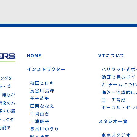
HOME
VTについて
インストラクター
ハリウッド式ボ
動画で見るボイ
ニングを
桜田ヒロキ
VTチームにつ
阪・博
長谷川拓輝
海外一流講師に
「誰もが
金子恭平
コーチ育成
特徴のハ
田栗ななえ
ボーカル・セラ
幅広い層
平岡由香
トラクタ
三浦優子
スタジオ一覧
可能で
長谷川ゆうり
東京スタジオ
鈴木陽香