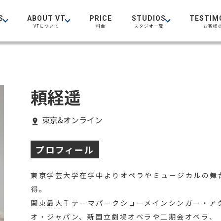
S
ABOUT VT
PRICE
STUDIOS
TESTIM
VTについて
料金
スタジオ一覧
お客様
頼経遥
東京&オンライン
プロフィール
東京学芸大学在学中よりオペラやミュージカルの舞
得。
関東最大手テーマパークショーメインシンガー・ア
オ・ジャパン、新国立劇場オペラや二期会オペラ、「