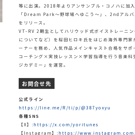
等に出演。2018年よりアンサンブル・コノハに加
「Dream Park～野球場へゆこう～」、2ndアル
をリリース。
VT-RV 2期生としてハリウッド式ボイストレー
についてなど）を桜田ヒロキ氏をはじめ海外専門家
ーナーを務め、人気作品メインキャスト合格をサポ
コーチング×実技レッスン×学習指導を行う音楽科
ジカデミー」を運営。
お問合せ先
公式ライン
https://line.me/R/ti/p/@387yoxyu
各種SNS
【X】:
https://x.com/yoritunes
【Instagram】:
https://www.instagram.com