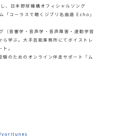
入し、日本野球機構オフィシャルソング
バム「コーラスで聴くジブリ名曲選 Echo」
ニング（音響学・音声学・音声障害・運動学習
から学ぶ。大手芸能事務所にてボイストレ
ート。
受験のためのオンライン伴走サポート「ム
/yoritunes