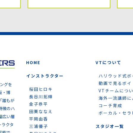
HOME
VTについて
インストラクター
ハリウッド式ボ
動画で見るボイ
ニングを
桜田ヒロキ
VTチームにつ
阪・博
長谷川拓輝
海外一流講師に
「誰もが
金子恭平
コーチ育成
特徴のハ
田栗ななえ
ボーカル・セラ
幅広い層
平岡由香
トラクタ
三浦優子
スタジオ一覧
可能で