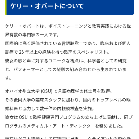
ケリー・オバートについて
ケリー・オバートは、ボイストレーニングと教育実践における世
界有数の専門家の一人です。
国際的に高く評価されている言語聴覚士であり、臨床および個人
診療で 25 年以上の経験を持つ歌声のスペシャリスト。
彼女の歌と声に対するユニークな視点は、科学者としての研究
と、パフォーマーとしての経験の組み合わせから生まれていま
す。
オハイオ州立大学 (OSU) で言語病理学の修士号を取得。
その後同大学の臨床スタッフに加わり、国内のトップレベルの喉
頭科医と協力して数千件の内視鏡検査を実施。
彼女は OSU で歌唱健康専門プログラムの立ち上げに貢献し、同プ
ログラムのメディカル・アート・ディレクターを務めました。
現在はゲスト講師として広範囲に出張し、クライアントの歌や指