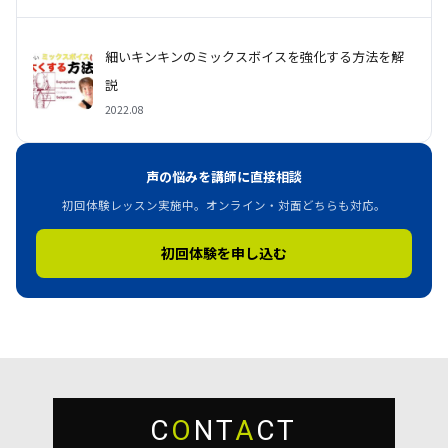
細いキンキンのミックスボイスを強化する方法を解
説
2022.08
声の悩みを講師に直接相談
初回体験レッスン実施中。オンライン・対面どちらも対応。
初回体験を申し込む
C
O
NT
A
CT