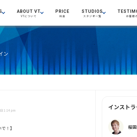
S
ABOUT VT
PRICE
STUDIOS
TESTIM
VTについて
料金
スタジオ一覧
お客様
イン
インストラ
日 1:14 pm
桜田
いで！】