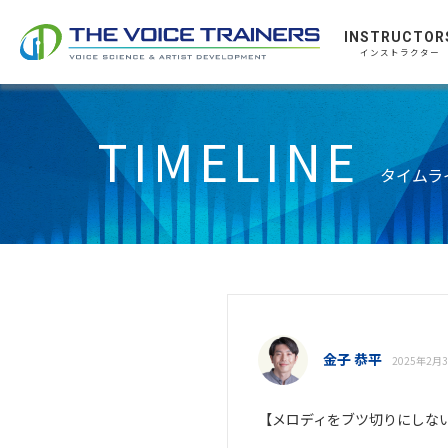
INSTRUCTOR
インストラクター
TIMELINE
タイムラ
金子 恭平
2025年2月3
【メロディをブツ切りにしな