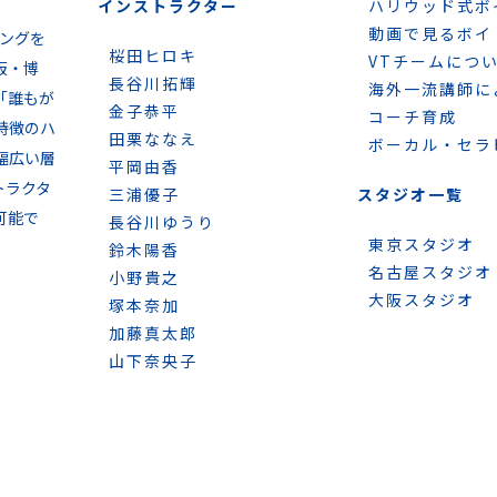
インストラクター
ハリウッド式ボ
動画で見るボイ
ニングを
桜田ヒロキ
VTチームにつ
阪・博
長谷川拓輝
海外一流講師に
「誰もが
金子恭平
コーチ育成
特徴のハ
田栗ななえ
ボーカル・セラ
幅広い層
平岡由香
トラクタ
三浦優子
スタジオ一覧
可能で
長谷川ゆうり
東京スタジオ
鈴木陽香
名古屋スタジオ
小野貴之
大阪スタジオ
塚本奈加
加藤真太郎
山下奈央子