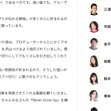
か）であるべきです。速い曲でも、グルーヴ
三浦
プトが伝わる歌唱」が多くの人に好まれるの
に歌っています。
平岡
ていた頃は、プロデューサーからとにかくアタ
金子
）を沢山つけるよう指示されていました。僕
ツ切りにしてでもリズムを引き出してくれて
田栗
拙い雰囲気が好まれるので、そうした狙いが
（ブツ切り）に歌うのもアリでしょう。
鈴木
効果を実感させてくれる動画を観ていきまし
塚本
んみなさんの『Never Grow Up』を練