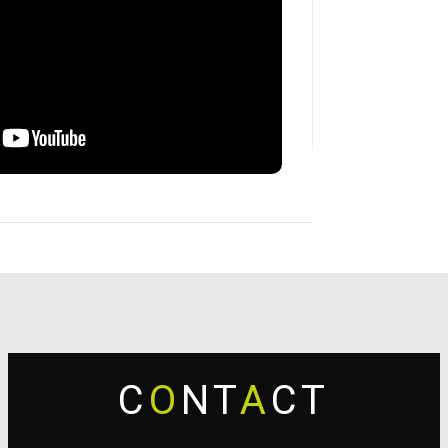
C
O
NT
A
CT