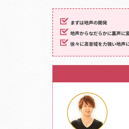
まずは地声の開発
地声からなだらかに裏声に
徐々に高音域を力強い地声