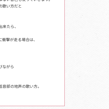
の歌い方だと
出来たら、
に衝撃が走る場合は、
。
。
びながら
低音部の地声の歌い方。