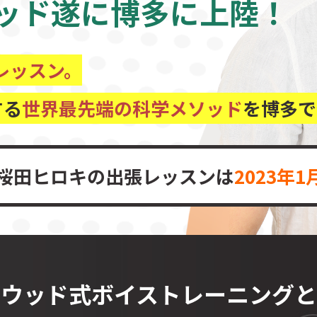
ッド遂に
博多に上陸！
レッスン。
する
世界最先端の科学メソッド
を
博多で
桜田ヒロキの出張レッスンは
2023年1
リウッド式
ボイストレーニング
と