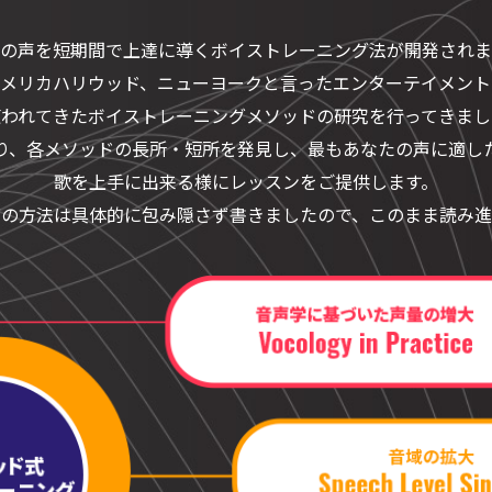
の声を短期間で上達に導く
ボイストレーニング法が開発されま
アメリカハリウッド、
ニューヨークと言った
エンターテイメント
使われてきたボイストレーニングメソッド
の研究を行ってきまし
り、各メソッドの
長所・短所を発見し、
最もあなたの声に適し
歌を上手に出来る様にレッスンを
ご提供します。
グの方法は具体的に
包み隠さず書きましたので、
このまま読み進