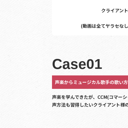
クライアン
(動画は全てヤラセな
Case01
声楽からミュージカル歌手の歌い方
声楽を学んできたが、CCM(コマー
声方法も習得したいクライアント様