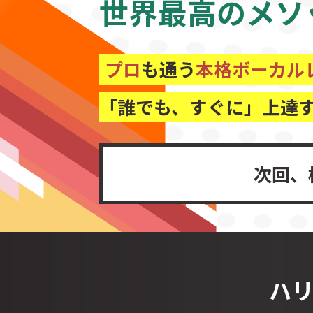
世界最高の
メソ
プロ
も通う
本格ボーカル
「誰でも、すぐに」上達
次回、
ハ