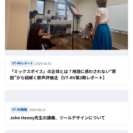
2026.05.01
VT-RVレポート
「ミックスボイス」の正体とは？用語に惑わされない“原
因”から紐解く歌声評価法 【VT-RV第3期レポート】
2024.08.23
VT-RV情報
John Henny先生の講義、ツールデザインについて