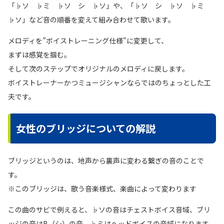
「♭ソ ♭ミ ♭ソ シ ♭ソ」や、「♭ソ シ ♭ソ ♭ミ
♭ソ」など音の順番を変えて組み合わせて歌います。
メロディを”ボイストレーニング仕様”に変更して、
まずは感覚を掴む。
そして次のステップでオリジナルのメロディに戻します。
ボイストレーナーかつミュージシャンならではのちょっとした工
夫です。
女性のブリッジについての解説
ブリッジというのは、地声から裏声に変わる繋ぎの音のことで
す。
※このブリッジは、歌う音楽様式、楽曲によって変わります
この曲のサビで例えると、♭ソの音はチェストボイス音域、ブリ
ッジの音はB（シ）の音、♭ミはヘッドボイスの音域になります。