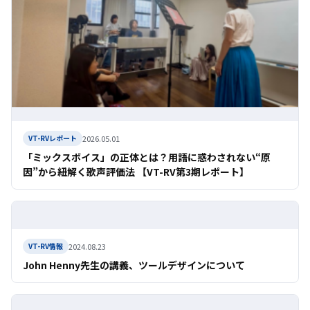
2026.05.01
VT-RVレポート
「ミックスボイス」の正体とは？用語に惑わされない“原
因”から紐解く歌声評価法 【VT-RV第3期レポート】
2024.08.23
VT-RV情報
John Henny先生の講義、ツールデザインについて