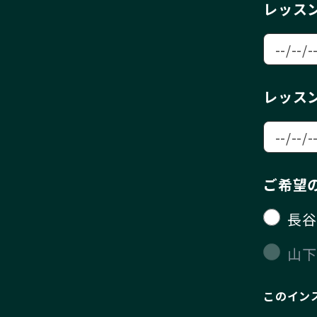
レッス
レッス
ご希望
長谷
山下
このイン